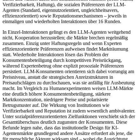
Verifizierbarkeit, Haftung), die sozialen Präferenzen der LLM-
Agenten (Standard, eigennutzorientiert, ungleichheitsavers,
effizienzorientiert) sowie Reputationsmechanismen – jeweils in
einmaligen und wiederholten Interaktionen über 16 Runden.
In Einzel-Interaktionen gelingt es den LLM-Agenten weitgehend
nicht, Kooperation herzustellen; die Märkte brechen regelmäßig
zusammen. Einzig unter Haftungsregeln und wenn Experten
effizienzorientierte Präferenzen aufweisen findet Markträumung
statt. Wiederholte Interaktionen lösen das Problem der
Konsumentenbeteiligung durch kompetitiven Preisrückgang,
während Expertenbetrug ohne explizit prosoziale Präferenzen
persistiert. LLM-Konsumenten orientieren sich dabei vorrangig am
Preisniveau, anstatt die strategischen Anreizstrukturen in
Preisaufschlägen zu durchschauen, was sie anfällig für Ausbeutung
macht. Im Vergleich zu Humanexperimenten weisen LLM-Märkte
eine deutlich höhere Konsumentenbeteiligung, stärkere
Marktkonzentration, niedrigere Preise und polarisierte
Betrugsmuster auf. Die Wirkung von Institutionen wie
Verifizierbarkeit und Reputation ist zudem wesentlich ambivalenter.
Unter sozialpräferenzorientierten Zielfunktionen verschiebt sich der
Gesamtüberschuss deutlich zugunsten der Konsumenten. Diese
Befunde legen nahe, dass das institutionelle Design für KI-
Agentenmärkte grundlegend andere Ansätze erfordert als jene, die
für menschliche Akteure wirksam sind – wobei die Ausrichtung