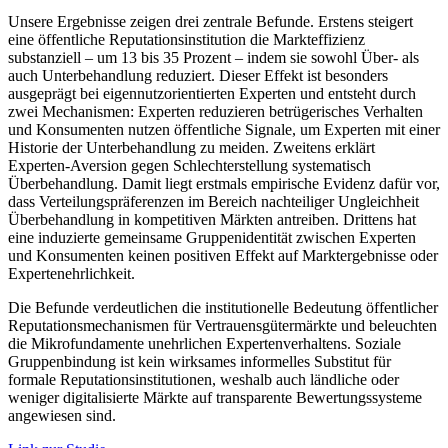
Unsere Ergebnisse zeigen drei zentrale Befunde. Erstens steigert
eine öffentliche Reputationsinstitution die Markteffizienz
substanziell – um 13 bis 35 Prozent – indem sie sowohl Über- als
auch Unterbehandlung reduziert. Dieser Effekt ist besonders
ausgeprägt bei eigennutzorientierten Experten und entsteht durch
zwei Mechanismen: Experten reduzieren betrügerisches Verhalten
und Konsumenten nutzen öffentliche Signale, um Experten mit einer
Historie der Unterbehandlung zu meiden. Zweitens erklärt
Experten-Aversion gegen Schlechterstellung systematisch
Überbehandlung. Damit liegt erstmals empirische Evidenz dafür vor,
dass Verteilungspräferenzen im Bereich nachteiliger Ungleichheit
Überbehandlung in kompetitiven Märkten antreiben. Drittens hat
eine induzierte gemeinsame Gruppenidentität zwischen Experten
und Konsumenten keinen positiven Effekt auf Marktergebnisse oder
Expertenehrlichkeit.
Die Befunde verdeutlichen die institutionelle Bedeutung öffentlicher
Reputationsmechanismen für Vertrauensgütermärkte und beleuchten
die Mikrofundamente unehrlichen Expertenverhaltens. Soziale
Gruppenbindung ist kein wirksames informelles Substitut für
formale Reputationsinstitutionen, weshalb auch ländliche oder
weniger digitalisierte Märkte auf transparente Bewertungssysteme
angewiesen sind.